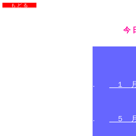
_ も ど る _
今 
.
１ 
.
５ 