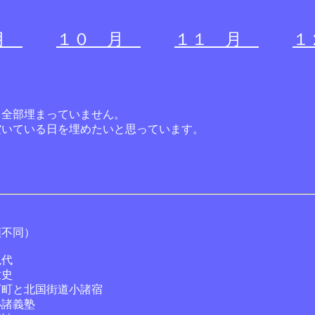
月
１０ 月
１１ 月
１
部埋まっていません。
ている日を埋めたいと思っています。
不同）
代
史
と北国街道小諸宿
諸義塾