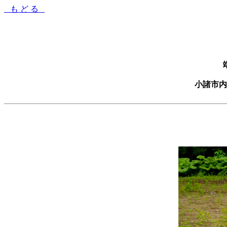
_ も ど る _
小諸市内