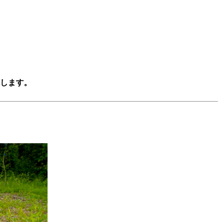
。
します。