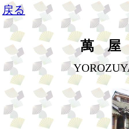
戻る
萬 屋
YOROZUY