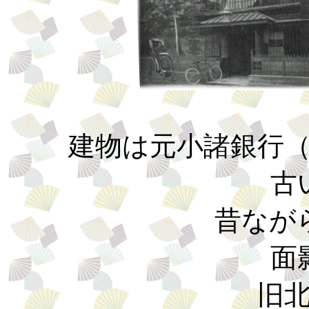
建物は元小諸銀行
古
昔なが
面
旧