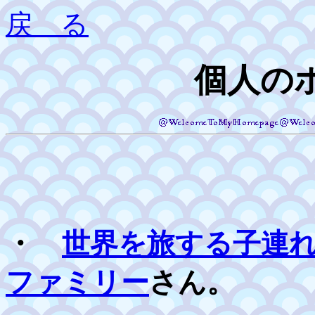
戻 る
個人の
・
世界を旅する子連
ファミリー
さん。