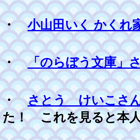
・
小山田いく かくれ
・
「のらぼう文庫」
・
さとう けいこさ
た！ これを見ると本