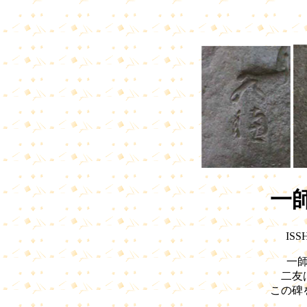
一
ISS
一
二友
この碑