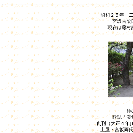
昭和２５年 
宮坂古梁
現在は藤村
師
歌誌「潮
創刊（大正４年[
土屋・宮坂両